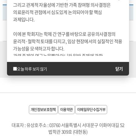
그리고 관계적 자율성에 기반한 가족 참여형 의사결정은
의료윤리적 관점에서 심도있게 논의되어야 할 핵심
번호
제목
과제입니다.
2026년 한국의료윤리학회 춘계학술대회 안내
1
이에 본 학회지는 학제 간 연구를 바탕으로 공유의사결정의
한국의료윤리학회
2026-05-04
250
윤리적·철학적 토대를 다지고, 임상 현장에서의 실질적인 적용
가능성을 모색하고자 합니다.
관련 주제의 연구논문뿐만 아니라 일반 주제에 관한
연구논문도 함께 공모하오니, 연구자 여러분의 많은 관심과
검색
닫기
오늘 하루 보지 않기
투고를 부탁드립니다.
▶ 투고 마감: 2026년 8월 9일(일)
감사합니다.
한국의료윤리학회지 편집위원회
개인정보보호정책
이용약관
이메일무단수집거부
대표자 : 유상호
주소 : 03760 서울특별시 서대문구 이화여대길 52
법학관 309호 (대현동)