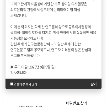
로그인
그리고 관계적 자율성에 기반한 가족 참여형 의사결정은
의료윤리적 관점에서 심도있게 논의되어야 할 핵심
과제입니다.
이에 본 학회지는 학제 간 연구를 바탕으로 공유의사결정의
이메일 (ID)
윤리적·철학적 토대를 다지고, 임상 현장에서의 실질적인 적용
가능성을 모색하고자 합니다.
비밀번호
관련 주제의 연구논문뿐만 아니라 일반 주제에 관한
연구논문도 함께 공모하오니, 연구자 여러분의 많은 관심과
이메일(ID)을 기억합니다.
투고를 부탁드립니다.
▶ 투고 마감: 2026년 8월 9일(일)
감사합니다.
로그인
한국의료윤리학회지 편집위원회
닫기
오늘 하루 보지 않기
비밀번호 찾기