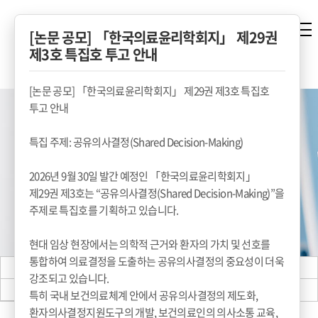
[논문 공모] 「한국의료윤리학회지」 제29권
제3호 특집호 투고 안내
[논문 공모] 「한국의료윤리학회지」 제29권 제3호 특집호
투고 안내
특집 주제: 공유의사결정(Shared Decision-Making)
2026년 9월 30일 발간 예정인 「한국의료윤리학회지」
제29권 제3호는 “공유의사결정(Shared Decision-Making)”을
주제로 특집호를 기획하고 있습니다.
현대 임상 현장에서는 의학적 근거와 환자의 가치 및 선호를
통합하여 의료결정을 도출하는 공유의사결정의 중요성이 더욱
공지사항
타기관소식
강조되고 있습니다.
갤러리
자료실
특히 국내 보건의료체계 안에서 공유의사결정의 제도화,
환자의사결정지원도구의 개발, 보건의료인의 의사소통 교육,