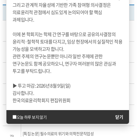
그리고 관계적 자율성에 기반한 가족 참여형 의사결정은
의료윤리적 관점에서 심도있게 논의되어야 할 핵심
번호
제목
과제입니다.
[한국의료윤리학회지] 27권 2호 원고모집 안내
78
이에 본 학회지는 학제 간 연구를 바탕으로 공유의사결정의
관리자
2025-04-01
332
윤리적·철학적 토대를 다지고, 임상 현장에서의 실질적인 적용
가능성을 모색하고자 합니다.
[한국의료윤리학회지] 27권 1호 원고모집 연장 안내
77
관리자
2025-04-01
353
관련 주제의 연구논문뿐만 아니라 일반 주제에 관한
연구논문도 함께 공모하오니, 연구자 여러분의 많은 관심과
[한국의료윤리학회] 2024년 연회비 납부안내드립니다.
투고를 부탁드립니다.
76
관리자
2025-04-01
478
▶ 투고 마감: 2026년 8월 9일(일)
[한국의료윤리학회지] 27권 1호 원고모집 안내
감사합니다.
75
관리자
2025-04-01
353
한국의료윤리학회지 편집위원회
2023년 추계 합동학술대회 및 정기총회 안내
74
닫기
오늘 하루 보지 않기
관리자
2025-04-01
390
[특집 논문] 필수의료의 위기와 의학전문직업성
73